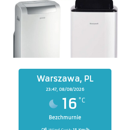
Warszawa, PL
23:47,
08/08/2026
16
°C
Bezchmurnie
Wind Gust:
15 Km/h