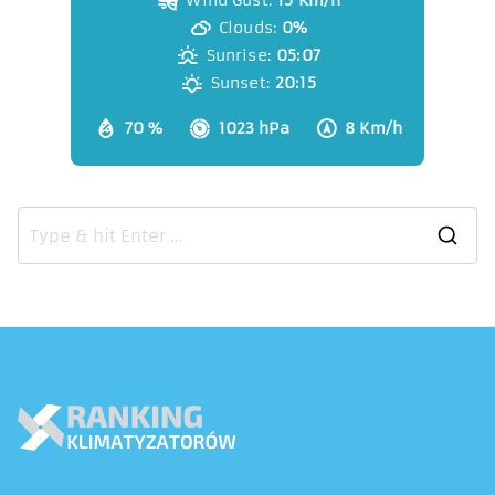
Clouds:
0%
Sunrise:
05:07
Sunset:
20:15
70 %
1023 hPa
8 Km/h