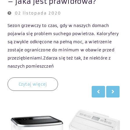
– jaka jest prawidłowa?
c
02 listopada 2020
Sezon grzewczy to czas, gdy w naszych domach
Wen
ko w
pojawia się problem suchego powietrza. Kaloryfery
pow
kże
są zwykle odkręcone na pełną moc, a wietrzenie
obs
zostaje ograniczone do minimum w obawie przed
że 
przeziębieniami.Zdarza się też tak, że niektóre z
Na 
naszych pomieszczeń
wia
Czytaj więcej