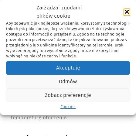
Zarządzaj zgodami
plików cookie
Aby zapewnić jak najlepsze wrażenia, korzystamy z technologii,
takich jak pliki cookie, do przechowywania i/lub uzyskiwania
Technologie w
dostępu do informacji o urządzeniu. Zgoda na te technologie
pozwoli nam przetwarzać dane, takie jak zachowanie podczas
klimatyzatorach
przeglądania lub unikalne identyfikatory na tej stronie. Brak
Whirlpool
wyrażenia zgody lub wycofanie zgody może niekorzystnie
wpłynąć na niektóre cechy i funkcje.
Akceptuję
» Around U
Odmów
Czujnik wbudowany w pilota wykrywa nie
tylko temperaturę, w której znajduje się
Zobacz preferencje
urządzenie, ale także tę, w której znajduje się
Cookies
pilot, co pomaga uzyskać jednolitą
temperaturę otoczenia.