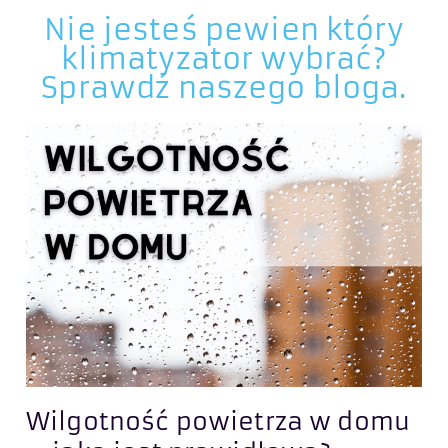
Nie jesteś pewien który
klimatyzator wybrać?
Sprawdź naszego bloga.
a
Wilgotność powietrza w domu
W