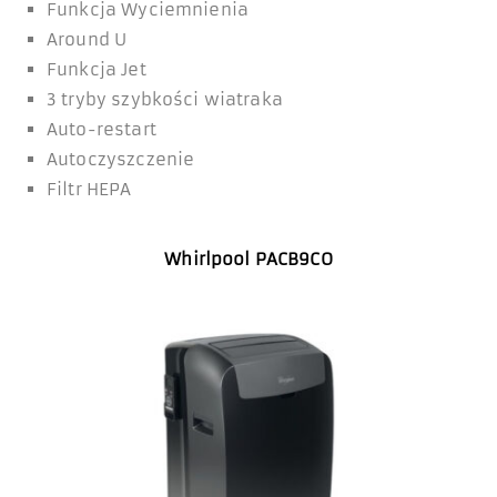
Funkcja Wyciemnienia
Around U
Funkcja Jet
3 tryby szybkości wiatraka
Auto-restart
Autoczyszczenie
Filtr HEPA
Whirlpool PACB9CO