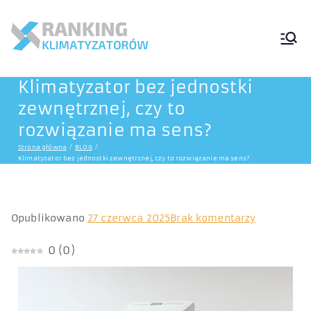
Ranking
Klimatyzatorów
Klimatyzator bez jednostki
Przenośnych
zewnętrznej, czy to
rozwiązanie ma sens?
Strona główna
BLOG
Klimatyzator bez jednostki zewnętrznej, czy to rozwiązanie ma sens?
Opublikowano
27 czerwca 2025
Brak komentarzy
0
(
0
)