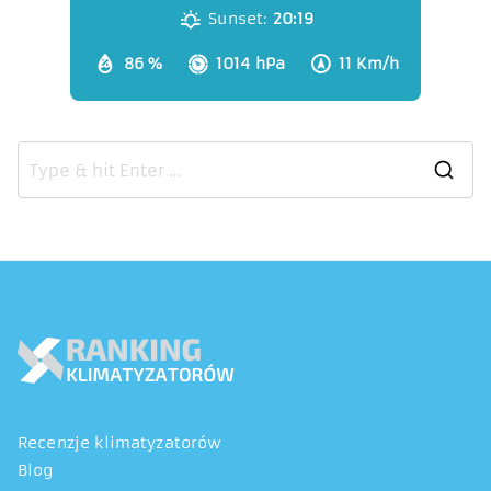
Sunset:
20:19
86 %
1014 hPa
11 Km/h
Recenzje klimatyzatorów
Blog