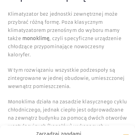
Klimatyzator bez jednostki zewnętrznej może
przybrać różną formę. Poza klasycznym
klimatyzatorem przenośnym do wyboru mamy
także
monoklimę
, czyli specyficzne urządzenie
chłodzące przypominające nowoczesny
kaloryfer.
W tym rozwiązaniu wszystkie podzespoły są
zintegrowane w jednej obudowie, umieszczonej
wewnątrz pomieszczenia.
Monoklima działa na zasadzie klasycznego cyklu
chłodniczego, jednak ciepło jest odprowadzane
na zewnątrz budynku za pomocą dwóch otworów
wentylacyjnych (kanałów) wykonanych w
Zarządzaj zgodami
ścianie zewnętrznej.