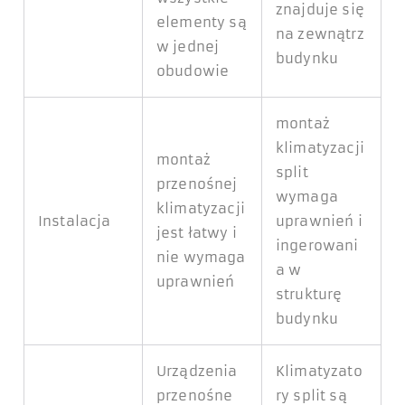
znajduje się
elementy są
na zewnątrz
w jednej
budynku
obudowie
montaż
klimatyzacji
montaż
split
przenośnej
wymaga
klimatyzacji
Instalacja
uprawnień i
jest łatwy i
ingerowani
nie wymaga
a w
uprawnień
strukturę
budynku
Urządzenia
Klimatyzato
przenośne
ry split są