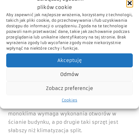
plików cookie
Jeden otwór służy do zasysania świeżego
Aby zapewnić jak najlepsze wrażenia, korzystamy z technologii,
takich jak pliki cookie, do przechowywania i/lub uzyskiwania
powietrza z zewnątrz, a drugi do wyrzutu
dostępu do informacji o urządzeniu. Zgoda na te technologie
gorącego powietrza powstałego podczas
pozwoli nam przetwarzać dane, takie jak zachowanie podczas
przeglądania lub unikalne identyfikatory na tej stronie. Brak
procesu chłodzenia.
wyrażenia zgody lub wycofanie zgody może niekorzystnie
wpłynąć na niektóre cechy i funkcje.
W ten sposób urządzenie schładza powietrze w
Akceptuję
pomieszczeniu, a ciepło jest usuwane na
zewnątrz bez konieczności montowania
Odmów
zewnętrznego agregatu.
Zobacz preferencje
Warto rozważyć zakup takiego sprzętu, choć ma
Cookies
on kilka bardzo istotnych wad. Po pierwsze
monoklima wymaga wykonania otworów w
ścianie budynku, a po drugie taki sprzęt jest
słabszy niż klimatyzacja split.