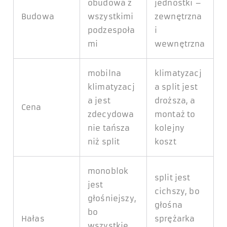
obudowa z
jednostki –
Budowa
wszystkimi
zewnętrzna
podzespoła
i
mi
wewnętrzna
mobilna
klimatyzacj
klimatyzacj
a split jest
a jest
droższa, a
Cena
zdecydowa
montaż to
nie tańsza
kolejny
niż split
koszt
monoblok
split jest
jest
cichszy, bo
głośniejszy,
głośna
bo
Hałas
sprężarka
wszystkie