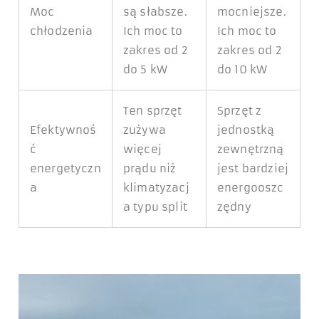
Moc
są słabsze.
mocniejsze.
chłodzenia
Ich moc to
Ich moc to
zakres od 2
zakres od 2
do 5 kW
do 10 kW
Ten sprzęt
Sprzęt z
Efektywnoś
zużywa
jednostką
ć
więcej
zewnętrzną
energetyczn
prądu niż
jest bardziej
a
klimatyzacj
energooszc
a typu split
zędny